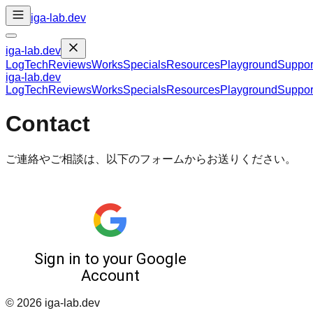
iga-lab.dev
iga-lab.dev
Log
Tech
Reviews
Works
Specials
Resources
Playground
Suppor
iga-lab.dev
Log
Tech
Reviews
Works
Specials
Resources
Playground
Suppor
Contact
ご連絡やご相談は、以下のフォームからお送りください。
©
2026
iga-lab.dev